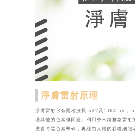
淨膚雷射原理
淨膚雷射它有兩種波長:532及1064 n
理其他的色素斑問題。利用奈米銣雅鉻雷射
應會將黑色素擊碎，再經由人體的吞噬細胞