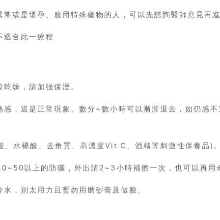
異常或是懷孕、服用特殊藥物的人，可以先諮詢醫師意見再
不適合此一療程
較乾燥，請加強保溼。
熱感，這是正常現象。數分~數小時可以漸漸退去，如仍感不
、水楊酸、去角質、高濃度Vit C、酒精等刺激性保養品)
30~50以上的防曬，外出請2~3小時補擦一次，也可以再
冷水，別太用力且暫勿用磨砂膏及做臉。